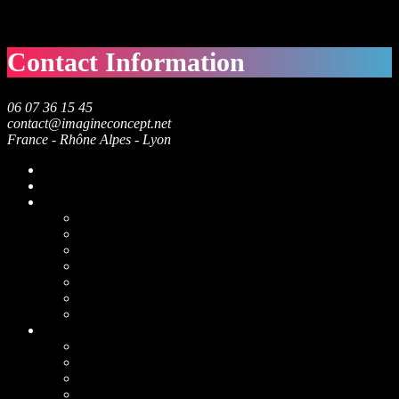
Contact Information
06 07 36 15 45
contact@imagineconcept.net
France - Rhône Alpes - Lyon
Accueil
A propos
Services
Mariage
Evènement d’entreprise
Anniversaire
Photobooth
Photographie
Etablissement de nuit
En détail
Lieux de Réception
Clos des Liesses – 69 – Alix
Château de Montplaisant – 01 – Montagnat
Cottage de Clairefontaine – 38 – Chonas l’Amballan
Château des loges – 69 – Le Perréon