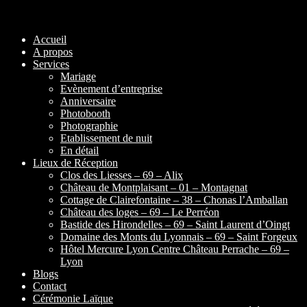
Accueil
A propos
Services
Mariage
Evènement d’entreprise
Anniversaire
Photobooth
Photographie
Etablissement de nuit
En détail
Lieux de Réception
Clos des Liesses – 69 – Alix
Château de Montplaisant – 01 – Montagnat
Cottage de Clairefontaine – 38 – Chonas l’Amballan
Château des loges – 69 – Le Perréon
Bastide des Hirondelles – 69 – Saint Laurent d’Oingt
Domaine des Monts du Lyonnais – 69 – Saint Forgeux
Hôtel Mercure Lyon Centre Château Perrache – 69 –
Lyon
Blogs
Contact
Cérémonie Laïque