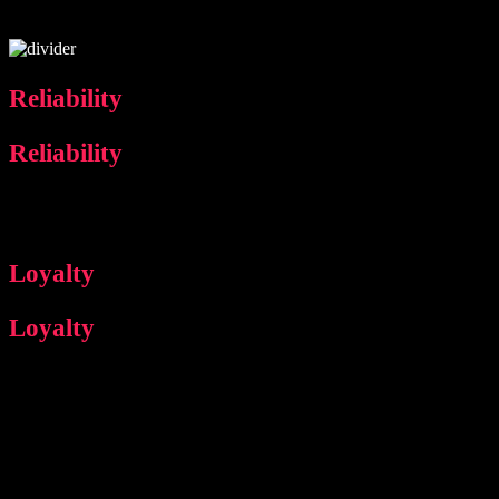
Reliability
Reliability
We provide accurate, reliable and ethical services with our expert
staff. We apply the fastest and most reliable methods for your brand.
Loyalty
Loyalty
Our long-term work continues until the job is finished. We establish
solid and long-term relationships with all the companies we work
with.